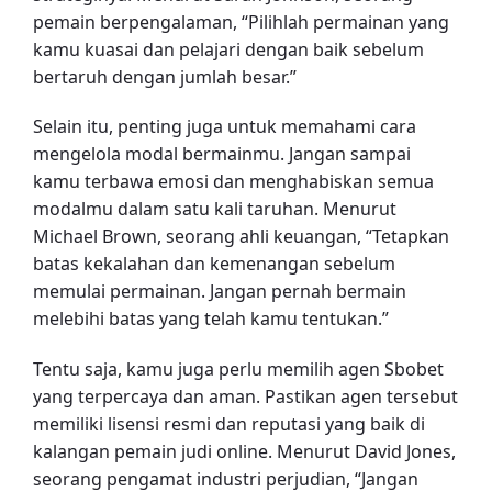
pemain berpengalaman, “Pilihlah permainan yang
kamu kuasai dan pelajari dengan baik sebelum
bertaruh dengan jumlah besar.”
Selain itu, penting juga untuk memahami cara
mengelola modal bermainmu. Jangan sampai
kamu terbawa emosi dan menghabiskan semua
modalmu dalam satu kali taruhan. Menurut
Michael Brown, seorang ahli keuangan, “Tetapkan
batas kekalahan dan kemenangan sebelum
memulai permainan. Jangan pernah bermain
melebihi batas yang telah kamu tentukan.”
Tentu saja, kamu juga perlu memilih agen Sbobet
yang terpercaya dan aman. Pastikan agen tersebut
memiliki lisensi resmi dan reputasi yang baik di
kalangan pemain judi online. Menurut David Jones,
seorang pengamat industri perjudian, “Jangan