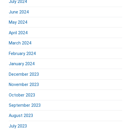
July 2024
June 2024
May 2024
April 2024
March 2024
February 2024
January 2024
December 2023
November 2023
October 2023
September 2023
August 2023
July 2023