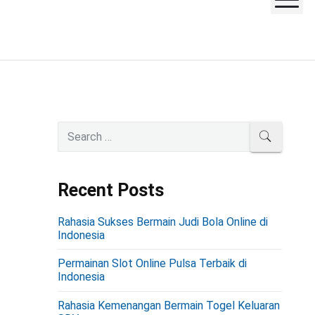
M
P
S
SEARCH
e
r
a
i
r
Recent Posts
m
c
a
h
Rahasia Sukses Bermain Judi Bola Online di
r
Indonesia
f
o
y
Permainan Slot Online Pulsa Terbaik di
r
S
Indonesia
:
i
Rahasia Kemenangan Bermain Togel Keluaran