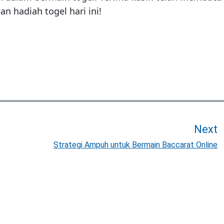
n hadiah togel hari ini!
Next
Strategi Ampuh untuk Bermain Baccarat Online
N
e
x
t
p
o