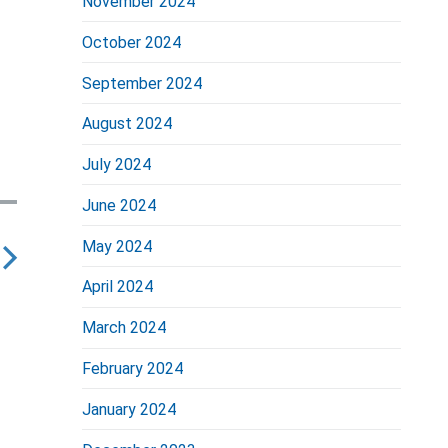
November 2024
October 2024
September 2024
August 2024
July 2024
June 2024
May 2024
April 2024
March 2024
February 2024
January 2024