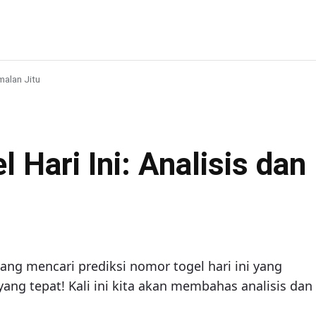
malan Jitu
 Hari Ini: Analisis dan
dang mencari prediksi nomor togel hari ini yang
yang tepat! Kali ini kita akan membahas analisis dan