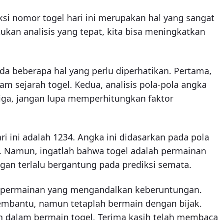
iksi nomor togel hari ini merupakan hal yang sangat
kan analisis yang tepat, kita bisa meningkatkan
da beberapa hal yang perlu diperhatikan. Pertama,
am sejarah togel. Kedua, analisis pola-pola angka
tiga, jangan lupa memperhitungkan faktor
ri ini adalah 1234. Angka ini didasarkan pada pola
l. Namun, ingatlah bahwa togel adalah permainan
gan terlalu bergantung pada prediksi semata.
ah permainan yang mengandalkan keberuntungan.
membantu, namun tetaplah bermain dengan bijak.
n dalam bermain togel. Terima kasih telah membaca