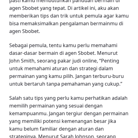
pasti kamu membutuhkan panduan bermain di
agen Sbobet yang tepat. Di artikel ini, aku akan
memberikan tips dan trik untuk pemula agar kamu
bisa memaksimalkan pengalaman bermainmu di
agen Sbobet.
Sebagai pemula, tentu kamu perlu memahami
dasar-dasar bermain di agen Sbobet. Menurut
John Smith, seorang pakar judi online, “Penting
untuk memahami aturan dan strategi dalam
permainan yang kamu pilih. Jangan terburu-buru
untuk bertaruh tanpa pemahaman yang cukup.”
Salah satu tips yang perlu kamu perhatikan adalah
memilih permainan yang sesuai dengan
kemampuanmu. Jangan tergiur dengan permainan
yang memiliki potensi kemenangan besar jika
kamu belum familiar dengan aturan dan
strateginya. Menurut Sarah Johnson, seorang