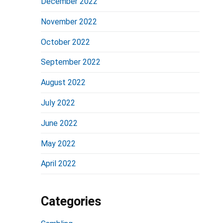
December 2022
November 2022
October 2022
September 2022
August 2022
July 2022
June 2022
May 2022
April 2022
Categories