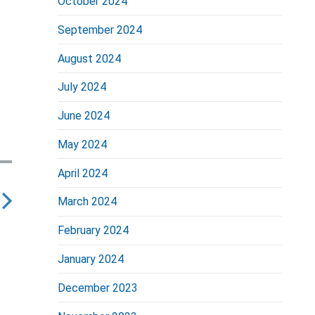
October 2024
September 2024
August 2024
July 2024
June 2024
May 2024
April 2024
March 2024
February 2024
January 2024
December 2023