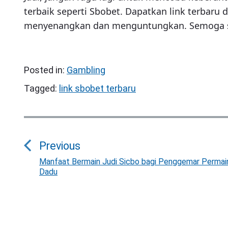
terbaik seperti Sbobet. Dapatkan link terbaru
menyenangkan dan menguntungkan. Semoga su
Posted in:
Gambling
Tagged:
link sbobet terbaru
P
o
Previous
s
Manfaat Bermain Judi Sicbo bagi Penggemar Permai
P
Dadu
r
t
e
n
v
i