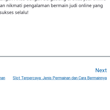
 dan nikmati pengalaman bermain judi online yang
kses selalu!
Next
nan
Slot Terpercaya: Jenis Permainan dan Cara Bermainnya
N
e
x
t
p