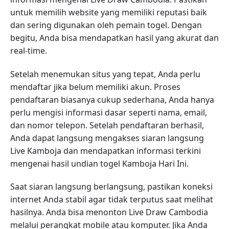
untuk memilih website yang memiliki reputasi baik
dan sering digunakan oleh pemain togel. Dengan
begitu, Anda bisa mendapatkan hasil yang akurat dan
real-time.
Setelah menemukan situs yang tepat, Anda perlu
mendaftar jika belum memiliki akun. Proses
pendaftaran biasanya cukup sederhana, Anda hanya
perlu mengisi informasi dasar seperti nama, email,
dan nomor telepon. Setelah pendaftaran berhasil,
Anda dapat langsung mengakses siaran langsung
Live Kamboja dan mendapatkan informasi terkini
mengenai hasil undian togel Kamboja Hari Ini.
Saat siaran langsung berlangsung, pastikan koneksi
internet Anda stabil agar tidak terputus saat melihat
hasilnya. Anda bisa menonton Live Draw Cambodia
melalui perangkat mobile atau komputer. Jika Anda