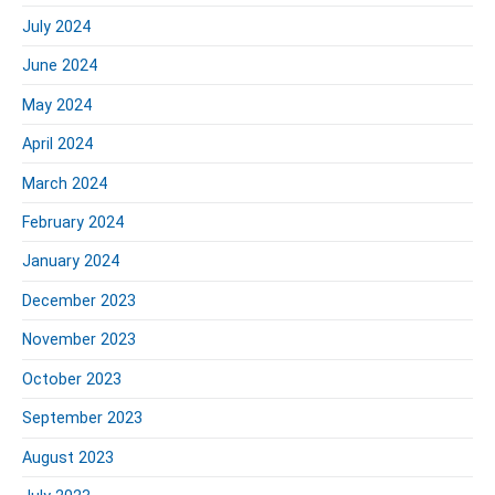
July 2024
June 2024
May 2024
April 2024
March 2024
February 2024
January 2024
December 2023
November 2023
October 2023
September 2023
August 2023