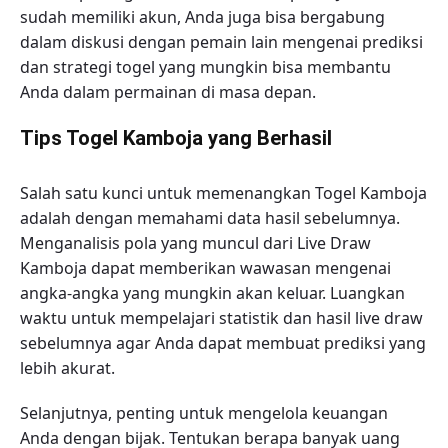
sudah memiliki akun, Anda juga bisa bergabung
dalam diskusi dengan pemain lain mengenai prediksi
dan strategi togel yang mungkin bisa membantu
Anda dalam permainan di masa depan.
Tips Togel Kamboja yang Berhasil
Salah satu kunci untuk memenangkan Togel Kamboja
adalah dengan memahami data hasil sebelumnya.
Menganalisis pola yang muncul dari Live Draw
Kamboja dapat memberikan wawasan mengenai
angka-angka yang mungkin akan keluar. Luangkan
waktu untuk mempelajari statistik dan hasil live draw
sebelumnya agar Anda dapat membuat prediksi yang
lebih akurat.
Selanjutnya, penting untuk mengelola keuangan
Anda dengan bijak. Tentukan berapa banyak uang