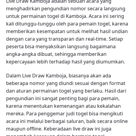
Live Draw Kamboja adalah sebuah acara yang
menghadirkan pengundian nomor secara langsung
untuk permainan togel di Kamboja. Acara ini sering
kali ditunggu-tunggu oleh para pemain togel, karena
memberikan kesempatan untuk melihat hasil undian
dengan cara yang transparan dan real-time. Setiap
peserta bisa menyaksikan langsung bagaimana
angka-angka dibuat, sehingga memberikan
kepercayaan lebih terhadap hasil yang diumumkan.
Dalam Live Draw Kamboja, biasanya akan ada
beberapa nomor yang diundi sesuai dengan format
dan aturan permainan togel yang berlaku. Hasil dari
pengundian ini sangat penting bagi para pemain,
karena menentukan kemenangan atau kekalahan
mereka. Para penggemar judi togel bisa mengikuti
acara ini melalui berbagai saluran, baik secara online
maupun offline. Keberadaan live draw ini juga