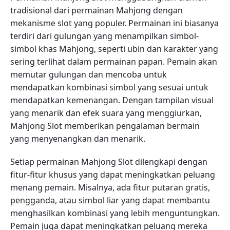
tradisional dari permainan Mahjong dengan
mekanisme slot yang populer. Permainan ini biasanya
terdiri dari gulungan yang menampilkan simbol-
simbol khas Mahjong, seperti ubin dan karakter yang
sering terlihat dalam permainan papan. Pemain akan
memutar gulungan dan mencoba untuk
mendapatkan kombinasi simbol yang sesuai untuk
mendapatkan kemenangan. Dengan tampilan visual
yang menarik dan efek suara yang menggiurkan,
Mahjong Slot memberikan pengalaman bermain
yang menyenangkan dan menarik.
Setiap permainan Mahjong Slot dilengkapi dengan
fitur-fitur khusus yang dapat meningkatkan peluang
menang pemain. Misalnya, ada fitur putaran gratis,
pengganda, atau simbol liar yang dapat membantu
menghasilkan kombinasi yang lebih menguntungkan.
Pemain juga dapat meningkatkan peluang mereka