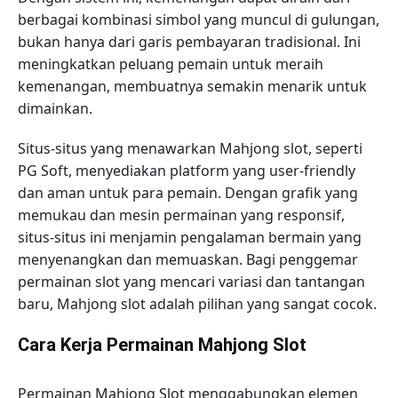
berbagai kombinasi simbol yang muncul di gulungan,
bukan hanya dari garis pembayaran tradisional. Ini
meningkatkan peluang pemain untuk meraih
kemenangan, membuatnya semakin menarik untuk
dimainkan.
Situs-situs yang menawarkan Mahjong slot, seperti
PG Soft, menyediakan platform yang user-friendly
dan aman untuk para pemain. Dengan grafik yang
memukau dan mesin permainan yang responsif,
situs-situs ini menjamin pengalaman bermain yang
menyenangkan dan memuaskan. Bagi penggemar
permainan slot yang mencari variasi dan tantangan
baru, Mahjong slot adalah pilihan yang sangat cocok.
Cara Kerja Permainan Mahjong Slot
Permainan Mahjong Slot menggabungkan elemen