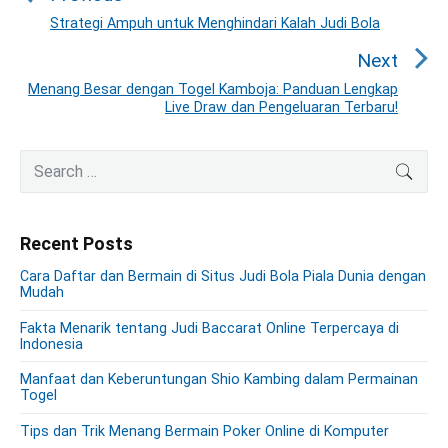
t
Strategi Ampuh untuk Menghindari Kalah Judi Bola
P
n
r
Next
a
e
Menang Besar dengan Togel Kamboja: Panduan Lengkap
N
v
v
Live Draw dan Pengeluaran Terbaru!
e
i
i
x
o
g
P
S
t
SEA
u
r
a
e
p
i
s
a
t
o
m
p
r
i
s
Recent Posts
a
c
o
o
r
t
h
s
Cara Daftar dan Bermain di Situs Judi Bola Piala Dunia dengan
y
n
:
f
Mudah
t
S
o
:
i
Fakta Menarik tentang Judi Baccarat Online Terpercaya di
r
Indonesia
d
:
e
Manfaat dan Keberuntungan Shio Kambing dalam Permainan
b
Togel
a
r
Tips dan Trik Menang Bermain Poker Online di Komputer