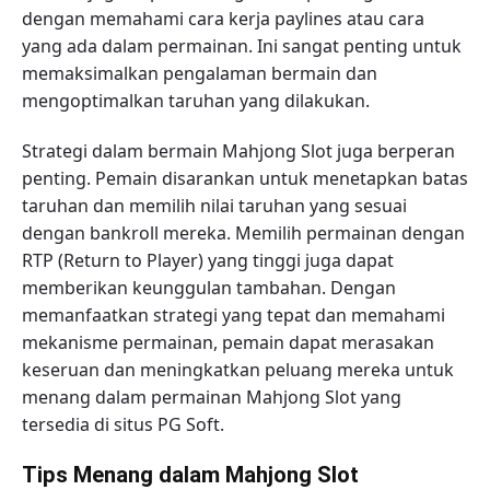
dengan memahami cara kerja paylines atau cara
yang ada dalam permainan. Ini sangat penting untuk
memaksimalkan pengalaman bermain dan
mengoptimalkan taruhan yang dilakukan.
Strategi dalam bermain Mahjong Slot juga berperan
penting. Pemain disarankan untuk menetapkan batas
taruhan dan memilih nilai taruhan yang sesuai
dengan bankroll mereka. Memilih permainan dengan
RTP (Return to Player) yang tinggi juga dapat
memberikan keunggulan tambahan. Dengan
memanfaatkan strategi yang tepat dan memahami
mekanisme permainan, pemain dapat merasakan
keseruan dan meningkatkan peluang mereka untuk
menang dalam permainan Mahjong Slot yang
tersedia di situs PG Soft.
Tips Menang dalam Mahjong Slot