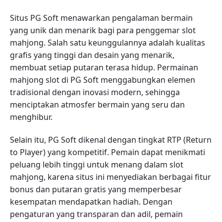
Situs PG Soft menawarkan pengalaman bermain
yang unik dan menarik bagi para penggemar slot
mahjong. Salah satu keunggulannya adalah kualitas
grafis yang tinggi dan desain yang menarik,
membuat setiap putaran terasa hidup. Permainan
mahjong slot di PG Soft menggabungkan elemen
tradisional dengan inovasi modern, sehingga
menciptakan atmosfer bermain yang seru dan
menghibur.
Selain itu, PG Soft dikenal dengan tingkat RTP (Return
to Player) yang kompetitif. Pemain dapat menikmati
peluang lebih tinggi untuk menang dalam slot
mahjong, karena situs ini menyediakan berbagai fitur
bonus dan putaran gratis yang memperbesar
kesempatan mendapatkan hadiah. Dengan
pengaturan yang transparan dan adil, pemain