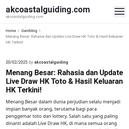
S
akcoastalguiding.com
k
M
akcoastalguiding.com
i
p
Home
Gambling
t
Menang Besar: Rahasia dan Update Live Draw HK Toto & Hasil Keluaran
o
HK Terkini!
c
o
n
20/02/2025
by
akcoastalguiding
t
Menang Besar: Rahasia dan Update
e
Live Draw HK Toto & Hasil Keluaran
n
HK Terkini!
t
Menang Besar dalam dunia perjudian selalu menjadi
impian banyak orang, terutama bagi para
penggemar toto dan lottery. Salah satu yang paling
dinanti adalah Live Draw HK, di mana semua orang