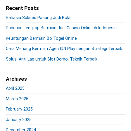
m
p
r
o
i
Recent Posts
a
c
o
s
o
r
h
s
Rahasia Sukses Pasang Judi Bola
y
t
n
f
t
S
:
Panduan Lengkap Bermain Judi Casino Online di Indonesia
o
:
i
r
d
Keuntungan Bermain Bo Togel Online
:
e
Cara Menang Bermain Agen IDN Play dengan Strategi Terbaik
b
a
Solusi Anti Lag untuk Slot Demo: Teknik Terbaik
r
Archives
April 2025
March 2025
February 2025
January 2025
December 2024