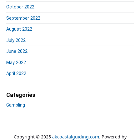
October 2022
September 2022
August 2022
July 2022
June 2022
May 2022
April 2022
Categories
Gambling
Copyright © 2025
akcoastalguiding.com
. Powered by