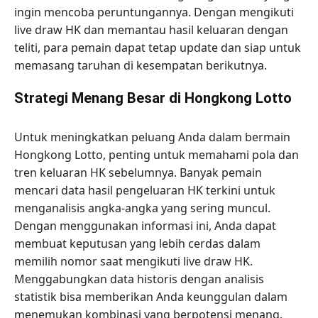
ingin mencoba peruntungannya. Dengan mengikuti
live draw HK dan memantau hasil keluaran dengan
teliti, para pemain dapat tetap update dan siap untuk
memasang taruhan di kesempatan berikutnya.
Strategi Menang Besar di Hongkong Lotto
Untuk meningkatkan peluang Anda dalam bermain
Hongkong Lotto, penting untuk memahami pola dan
tren keluaran HK sebelumnya. Banyak pemain
mencari data hasil pengeluaran HK terkini untuk
menganalisis angka-angka yang sering muncul.
Dengan menggunakan informasi ini, Anda dapat
membuat keputusan yang lebih cerdas dalam
memilih nomor saat mengikuti live draw HK.
Menggabungkan data historis dengan analisis
statistik bisa memberikan Anda keunggulan dalam
menemukan kombinasi yang berpotensi menang.