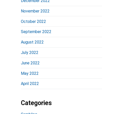
December 2022
November 2022
October 2022
September 2022
August 2022
July 2022
June 2022
May 2022
April 2022
Categories