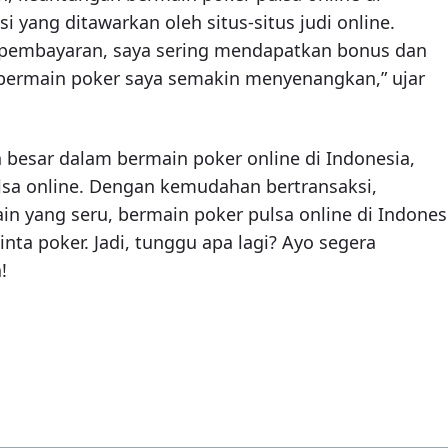
 yang ditawarkan oleh situs-situs judi online.
pembayaran, saya sering mendapatkan bonus dan
ermain poker saya semakin menyenangkan,” ujar
 besar dalam bermain poker online di Indonesia,
sa online. Dengan kemudahan bertransaksi,
in yang seru, bermain poker pulsa online di Indones
inta poker. Jadi, tunggu apa lagi? Ayo segera
!