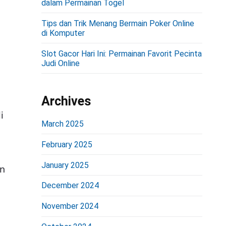
d
dalam Permainan Togel
e
Tips dan Trik Menang Bermain Poker Online
b
di Komputer
a
Slot Gacor Hari Ini: Permainan Favorit Pecinta
r
Judi Online
Archives
i
March 2025
February 2025
January 2025
in
December 2024
November 2024