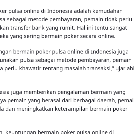
er pulsa online di Indonesia adalah kemudahan
sa sebagai metode pembayaran, pemain tidak perlu
n transfer bank yang rumit. Hal ini tentu sangat
a yang sering bermain poker secara online.
ngan bermain poker pulsa online di Indonesia juga
ggunakan pulsa sebagai metode pembayaran, pemain
 perlu khawatir tentang masalah transaksi,” ujar ahl
donesia juga memberikan pengalaman bermain yang
ya pemain yang berasal dari berbagai daerah, pema
da dan meningkatkan keterampilan bermain poker
 keuntungan bermain poker pulsa online di