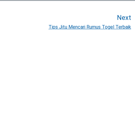
Next
Tips Jitu Mencari Rumus Togel Terbaik
N
e
x
t
p
o
s
t
: