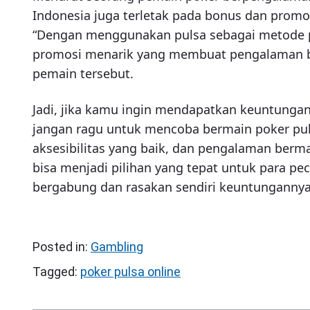
Indonesia juga terletak pada bonus dan promosi
“Dengan menggunakan pulsa sebagai metode 
promosi menarik yang membuat pengalaman b
pemain tersebut.
Jadi, jika kamu ingin mendapatkan keuntungan
jangan ragu untuk mencoba bermain poker pul
aksesibilitas yang baik, dan pengalaman berma
bisa menjadi pilihan yang tepat untuk para pec
bergabung dan rasakan sendiri keuntungannya
Posted in:
Gambling
Tagged:
poker pulsa online