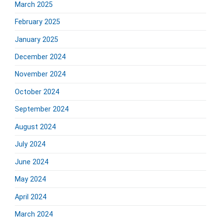
March 2025
February 2025
January 2025
December 2024
November 2024
October 2024
September 2024
August 2024
July 2024
June 2024
May 2024
April 2024
March 2024