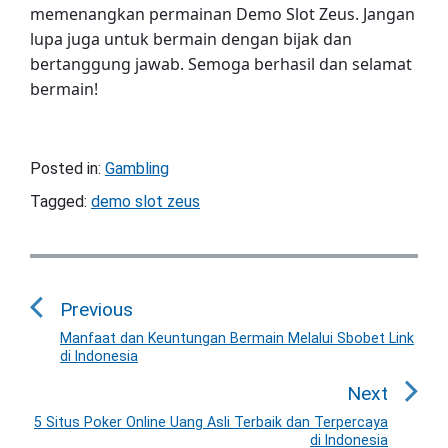
memenangkan permainan Demo Slot Zeus. Jangan
lupa juga untuk bermain dengan bijak dan
bertanggung jawab. Semoga berhasil dan selamat
bermain!
Posted in:
Gambling
Tagged:
demo slot zeus
P
o
Previous
s
t
Manfaat dan Keuntungan Bermain Melalui Sbobet Link
P
di Indonesia
n
r
a
e
Next
v
v
5 Situs Poker Online Uang Asli Terbaik dan Terpercaya
N
i
di Indonesia
i