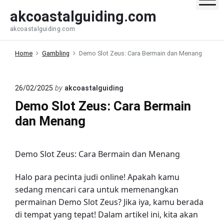
S
akcoastalguiding.com
k
akcoastalguiding.com
i
p
Home
Gambling
Demo Slot Zeus: Cara Bermain dan Menang
t
o
c
26/02/2025
by
akcoastalguiding
o
Demo Slot Zeus: Cara Bermain
n
t
dan Menang
e
n
Demo Slot Zeus: Cara Bermain dan Menang
t
Halo para pecinta judi online! Apakah kamu
sedang mencari cara untuk memenangkan
permainan Demo Slot Zeus? Jika iya, kamu berada
di tempat yang tepat! Dalam artikel ini, kita akan