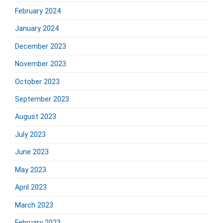
February 2024
January 2024
December 2023
November 2023
October 2023
September 2023
August 2023
July 2023
June 2023
May 2023
April 2023
March 2023
February 2023